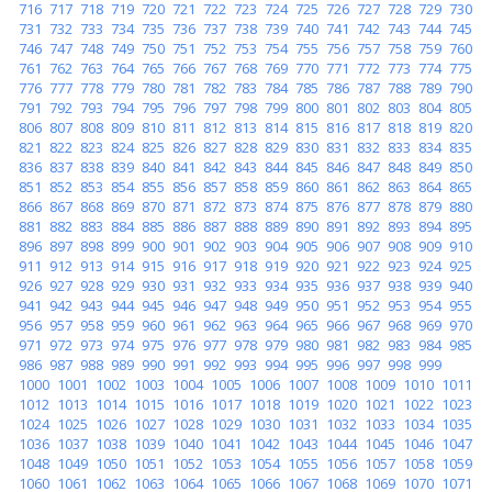
716
717
718
719
720
721
722
723
724
725
726
727
728
729
730
731
732
733
734
735
736
737
738
739
740
741
742
743
744
745
746
747
748
749
750
751
752
753
754
755
756
757
758
759
760
761
762
763
764
765
766
767
768
769
770
771
772
773
774
775
776
777
778
779
780
781
782
783
784
785
786
787
788
789
790
791
792
793
794
795
796
797
798
799
800
801
802
803
804
805
806
807
808
809
810
811
812
813
814
815
816
817
818
819
820
821
822
823
824
825
826
827
828
829
830
831
832
833
834
835
836
837
838
839
840
841
842
843
844
845
846
847
848
849
850
851
852
853
854
855
856
857
858
859
860
861
862
863
864
865
866
867
868
869
870
871
872
873
874
875
876
877
878
879
880
881
882
883
884
885
886
887
888
889
890
891
892
893
894
895
896
897
898
899
900
901
902
903
904
905
906
907
908
909
910
911
912
913
914
915
916
917
918
919
920
921
922
923
924
925
926
927
928
929
930
931
932
933
934
935
936
937
938
939
940
941
942
943
944
945
946
947
948
949
950
951
952
953
954
955
956
957
958
959
960
961
962
963
964
965
966
967
968
969
970
971
972
973
974
975
976
977
978
979
980
981
982
983
984
985
986
987
988
989
990
991
992
993
994
995
996
997
998
999
1000
1001
1002
1003
1004
1005
1006
1007
1008
1009
1010
1011
1012
1013
1014
1015
1016
1017
1018
1019
1020
1021
1022
1023
1024
1025
1026
1027
1028
1029
1030
1031
1032
1033
1034
1035
1036
1037
1038
1039
1040
1041
1042
1043
1044
1045
1046
1047
1048
1049
1050
1051
1052
1053
1054
1055
1056
1057
1058
1059
1060
1061
1062
1063
1064
1065
1066
1067
1068
1069
1070
1071