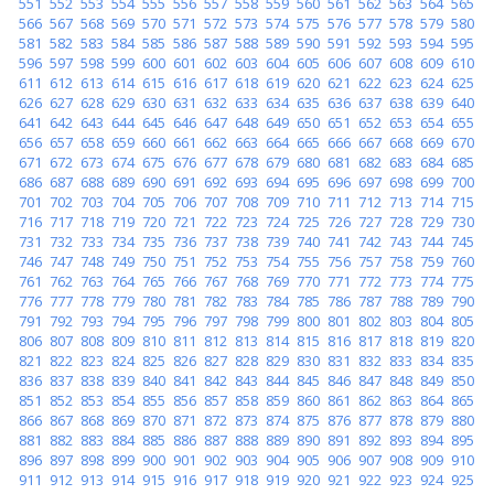
551
552
553
554
555
556
557
558
559
560
561
562
563
564
565
566
567
568
569
570
571
572
573
574
575
576
577
578
579
580
581
582
583
584
585
586
587
588
589
590
591
592
593
594
595
596
597
598
599
600
601
602
603
604
605
606
607
608
609
610
611
612
613
614
615
616
617
618
619
620
621
622
623
624
625
626
627
628
629
630
631
632
633
634
635
636
637
638
639
640
641
642
643
644
645
646
647
648
649
650
651
652
653
654
655
656
657
658
659
660
661
662
663
664
665
666
667
668
669
670
671
672
673
674
675
676
677
678
679
680
681
682
683
684
685
686
687
688
689
690
691
692
693
694
695
696
697
698
699
700
701
702
703
704
705
706
707
708
709
710
711
712
713
714
715
716
717
718
719
720
721
722
723
724
725
726
727
728
729
730
731
732
733
734
735
736
737
738
739
740
741
742
743
744
745
746
747
748
749
750
751
752
753
754
755
756
757
758
759
760
761
762
763
764
765
766
767
768
769
770
771
772
773
774
775
776
777
778
779
780
781
782
783
784
785
786
787
788
789
790
791
792
793
794
795
796
797
798
799
800
801
802
803
804
805
806
807
808
809
810
811
812
813
814
815
816
817
818
819
820
821
822
823
824
825
826
827
828
829
830
831
832
833
834
835
836
837
838
839
840
841
842
843
844
845
846
847
848
849
850
851
852
853
854
855
856
857
858
859
860
861
862
863
864
865
866
867
868
869
870
871
872
873
874
875
876
877
878
879
880
881
882
883
884
885
886
887
888
889
890
891
892
893
894
895
896
897
898
899
900
901
902
903
904
905
906
907
908
909
910
911
912
913
914
915
916
917
918
919
920
921
922
923
924
925