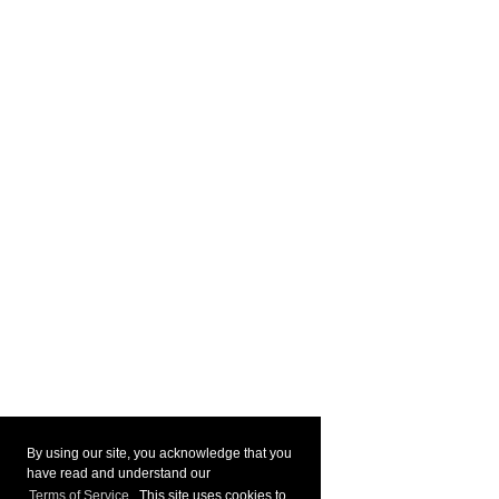
By using our site, you acknowledge that you
have read and understand our
Terms of Service
. This site uses cookies to