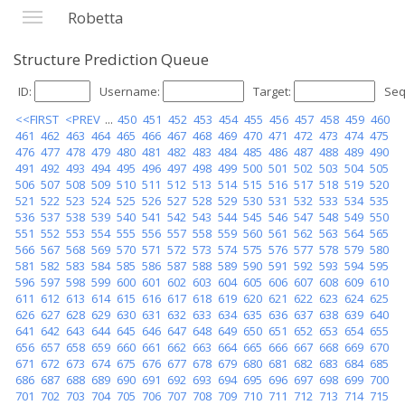
Robetta
Structure Prediction Queue
ID:
Username:
Target:
Seq
<<FIRST
<PREV
...
450
451
452
453
454
455
456
457
458
459
460
461
462
463
464
465
466
467
468
469
470
471
472
473
474
475
476
477
478
479
480
481
482
483
484
485
486
487
488
489
490
491
492
493
494
495
496
497
498
499
500
501
502
503
504
505
506
507
508
509
510
511
512
513
514
515
516
517
518
519
520
521
522
523
524
525
526
527
528
529
530
531
532
533
534
535
536
537
538
539
540
541
542
543
544
545
546
547
548
549
550
551
552
553
554
555
556
557
558
559
560
561
562
563
564
565
566
567
568
569
570
571
572
573
574
575
576
577
578
579
580
581
582
583
584
585
586
587
588
589
590
591
592
593
594
595
596
597
598
599
600
601
602
603
604
605
606
607
608
609
610
611
612
613
614
615
616
617
618
619
620
621
622
623
624
625
626
627
628
629
630
631
632
633
634
635
636
637
638
639
640
641
642
643
644
645
646
647
648
649
650
651
652
653
654
655
656
657
658
659
660
661
662
663
664
665
666
667
668
669
670
671
672
673
674
675
676
677
678
679
680
681
682
683
684
685
686
687
688
689
690
691
692
693
694
695
696
697
698
699
700
701
702
703
704
705
706
707
708
709
710
711
712
713
714
715