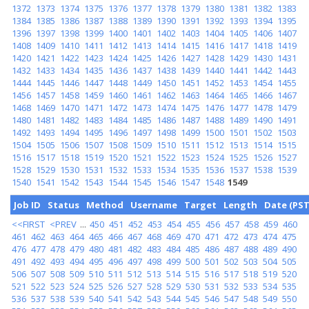
1372
1373
1374
1375
1376
1377
1378
1379
1380
1381
1382
1383
1384
1385
1386
1387
1388
1389
1390
1391
1392
1393
1394
1395
1396
1397
1398
1399
1400
1401
1402
1403
1404
1405
1406
1407
1408
1409
1410
1411
1412
1413
1414
1415
1416
1417
1418
1419
1420
1421
1422
1423
1424
1425
1426
1427
1428
1429
1430
1431
1432
1433
1434
1435
1436
1437
1438
1439
1440
1441
1442
1443
1444
1445
1446
1447
1448
1449
1450
1451
1452
1453
1454
1455
1456
1457
1458
1459
1460
1461
1462
1463
1464
1465
1466
1467
1468
1469
1470
1471
1472
1473
1474
1475
1476
1477
1478
1479
1480
1481
1482
1483
1484
1485
1486
1487
1488
1489
1490
1491
1492
1493
1494
1495
1496
1497
1498
1499
1500
1501
1502
1503
1504
1505
1506
1507
1508
1509
1510
1511
1512
1513
1514
1515
1516
1517
1518
1519
1520
1521
1522
1523
1524
1525
1526
1527
1528
1529
1530
1531
1532
1533
1534
1535
1536
1537
1538
1539
1540
1541
1542
1543
1544
1545
1546
1547
1548
1549
Job ID
Status
Method
Username
Target
Length
Date (PST
<<FIRST
<PREV
...
450
451
452
453
454
455
456
457
458
459
460
461
462
463
464
465
466
467
468
469
470
471
472
473
474
475
476
477
478
479
480
481
482
483
484
485
486
487
488
489
490
491
492
493
494
495
496
497
498
499
500
501
502
503
504
505
506
507
508
509
510
511
512
513
514
515
516
517
518
519
520
521
522
523
524
525
526
527
528
529
530
531
532
533
534
535
536
537
538
539
540
541
542
543
544
545
546
547
548
549
550