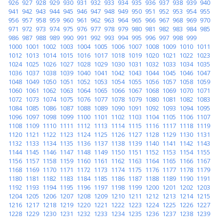
926
927
928
929
930
931
932
933
934
935
936
937
938
939
940
941
942
943
944
945
946
947
948
949
950
951
952
953
954
955
956
957
958
959
960
961
962
963
964
965
966
967
968
969
970
971
972
973
974
975
976
977
978
979
980
981
982
983
984
985
986
987
988
989
990
991
992
993
994
995
996
997
998
999
1000
1001
1002
1003
1004
1005
1006
1007
1008
1009
1010
1011
1012
1013
1014
1015
1016
1017
1018
1019
1020
1021
1022
1023
1024
1025
1026
1027
1028
1029
1030
1031
1032
1033
1034
1035
1036
1037
1038
1039
1040
1041
1042
1043
1044
1045
1046
1047
1048
1049
1050
1051
1052
1053
1054
1055
1056
1057
1058
1059
1060
1061
1062
1063
1064
1065
1066
1067
1068
1069
1070
1071
1072
1073
1074
1075
1076
1077
1078
1079
1080
1081
1082
1083
1084
1085
1086
1087
1088
1089
1090
1091
1092
1093
1094
1095
1096
1097
1098
1099
1100
1101
1102
1103
1104
1105
1106
1107
1108
1109
1110
1111
1112
1113
1114
1115
1116
1117
1118
1119
1120
1121
1122
1123
1124
1125
1126
1127
1128
1129
1130
1131
1132
1133
1134
1135
1136
1137
1138
1139
1140
1141
1142
1143
1144
1145
1146
1147
1148
1149
1150
1151
1152
1153
1154
1155
1156
1157
1158
1159
1160
1161
1162
1163
1164
1165
1166
1167
1168
1169
1170
1171
1172
1173
1174
1175
1176
1177
1178
1179
1180
1181
1182
1183
1184
1185
1186
1187
1188
1189
1190
1191
1192
1193
1194
1195
1196
1197
1198
1199
1200
1201
1202
1203
1204
1205
1206
1207
1208
1209
1210
1211
1212
1213
1214
1215
1216
1217
1218
1219
1220
1221
1222
1223
1224
1225
1226
1227
1228
1229
1230
1231
1232
1233
1234
1235
1236
1237
1238
1239