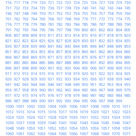
716
717
718
719
720
721
722
723
724
725
726
727
728
729
730
731
732
733
734
735
736
737
738
739
740
741
742
743
744
745
746
747
748
749
750
751
752
753
754
755
756
757
758
759
760
761
762
763
764
765
766
767
768
769
770
771
772
773
774
775
776
777
778
779
780
781
782
783
784
785
786
787
788
789
790
791
792
793
794
795
796
797
798
799
800
801
802
803
804
805
806
807
808
809
810
811
812
813
814
815
816
817
818
819
820
821
822
823
824
825
826
827
828
829
830
831
832
833
834
835
836
837
838
839
840
841
842
843
844
845
846
847
848
849
850
851
852
853
854
855
856
857
858
859
860
861
862
863
864
865
866
867
868
869
870
871
872
873
874
875
876
877
878
879
880
881
882
883
884
885
886
887
888
889
890
891
892
893
894
895
896
897
898
899
900
901
902
903
904
905
906
907
908
909
910
911
912
913
914
915
916
917
918
919
920
921
922
923
924
925
926
927
928
929
930
931
932
933
934
935
936
937
938
939
940
941
942
943
944
945
946
947
948
949
950
951
952
953
954
955
956
957
958
959
960
961
962
963
964
965
966
967
968
969
970
971
972
973
974
975
976
977
978
979
980
981
982
983
984
985
986
987
988
989
990
991
992
993
994
995
996
997
998
999
1000
1001
1002
1003
1004
1005
1006
1007
1008
1009
1010
1011
1012
1013
1014
1015
1016
1017
1018
1019
1020
1021
1022
1023
1024
1025
1026
1027
1028
1029
1030
1031
1032
1033
1034
1035
1036
1037
1038
1039
1040
1041
1042
1043
1044
1045
1046
1047
1048
1049
1050
1051
1052
1053
1054
1055
1056
1057
1058
1059
1060
1061
1062
1063
1064
1065
1066
1067
1068
1069
1070
1071