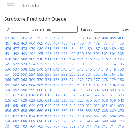
Robetta
Structure Prediction Queue
ID:
Username:
Target:
Seq
<<FIRST
<PREV
...
450
451
452
453
454
455
456
457
458
459
460
461
462
463
464
465
466
467
468
469
470
471
472
473
474
475
476
477
478
479
480
481
482
483
484
485
486
487
488
489
490
491
492
493
494
495
496
497
498
499
500
501
502
503
504
505
506
507
508
509
510
511
512
513
514
515
516
517
518
519
520
521
522
523
524
525
526
527
528
529
530
531
532
533
534
535
536
537
538
539
540
541
542
543
544
545
546
547
548
549
550
551
552
553
554
555
556
557
558
559
560
561
562
563
564
565
566
567
568
569
570
571
572
573
574
575
576
577
578
579
580
581
582
583
584
585
586
587
588
589
590
591
592
593
594
595
596
597
598
599
600
601
602
603
604
605
606
607
608
609
610
611
612
613
614
615
616
617
618
619
620
621
622
623
624
625
626
627
628
629
630
631
632
633
634
635
636
637
638
639
640
641
642
643
644
645
646
647
648
649
650
651
652
653
654
655
656
657
658
659
660
661
662
663
664
665
666
667
668
669
670
671
672
673
674
675
676
677
678
679
680
681
682
683
684
685
686
687
688
689
690
691
692
693
694
695
696
697
698
699
700
701
702
703
704
705
706
707
708
709
710
711
712
713
714
715