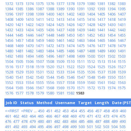
1372
1373
1374
1375
1376
1377
1378
1379
1380
1381
1382
1383
1384
1385
1386
1387
1388
1389
1390
1391
1392
1393
1394
1395
1396
1397
1398
1399
1400
1401
1402
1403
1404
1405
1406
1407
1408
1409
1410
1411
1412
1413
1414
1415
1416
1417
1418
1419
1420
1421
1422
1423
1424
1425
1426
1427
1428
1429
1430
1431
1432
1433
1434
1435
1436
1437
1438
1439
1440
1441
1442
1443
1444
1445
1446
1447
1448
1449
1450
1451
1452
1453
1454
1455
1456
1457
1458
1459
1460
1461
1462
1463
1464
1465
1466
1467
1468
1469
1470
1471
1472
1473
1474
1475
1476
1477
1478
1479
1480
1481
1482
1483
1484
1485
1486
1487
1488
1489
1490
1491
1492
1493
1494
1495
1496
1497
1498
1499
1500
1501
1502
1503
1504
1505
1506
1507
1508
1509
1510
1511
1512
1513
1514
1515
1516
1517
1518
1519
1520
1521
1522
1523
1524
1525
1526
1527
1528
1529
1530
1531
1532
1533
1534
1535
1536
1537
1538
1539
1540
1541
1542
1543
1544
1545
1546
1547
1548
1549
1550
1551
1552
1553
1554
1555
1556
1557
1558
1559
1560
1561
1562
1563
1564
1565
1566
1567
1568
1569
1570
1571
1572
1573
1574
1575
1576
1577
1578
1579
1580
1581
1582
1583
Job ID
Status
Method
Username
Target
Length
Date (PST
<<FIRST
<PREV
...
450
451
452
453
454
455
456
457
458
459
460
461
462
463
464
465
466
467
468
469
470
471
472
473
474
475
476
477
478
479
480
481
482
483
484
485
486
487
488
489
490
491
492
493
494
495
496
497
498
499
500
501
502
503
504
505