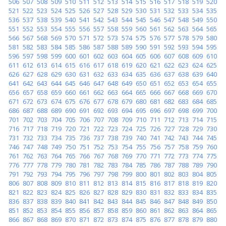
506
507
508
509
510
511
512
513
514
515
516
517
518
519
520
521
522
523
524
525
526
527
528
529
530
531
532
533
534
535
536
537
538
539
540
541
542
543
544
545
546
547
548
549
550
551
552
553
554
555
556
557
558
559
560
561
562
563
564
565
566
567
568
569
570
571
572
573
574
575
576
577
578
579
580
581
582
583
584
585
586
587
588
589
590
591
592
593
594
595
596
597
598
599
600
601
602
603
604
605
606
607
608
609
610
611
612
613
614
615
616
617
618
619
620
621
622
623
624
625
626
627
628
629
630
631
632
633
634
635
636
637
638
639
640
641
642
643
644
645
646
647
648
649
650
651
652
653
654
655
656
657
658
659
660
661
662
663
664
665
666
667
668
669
670
671
672
673
674
675
676
677
678
679
680
681
682
683
684
685
686
687
688
689
690
691
692
693
694
695
696
697
698
699
700
701
702
703
704
705
706
707
708
709
710
711
712
713
714
715
716
717
718
719
720
721
722
723
724
725
726
727
728
729
730
731
732
733
734
735
736
737
738
739
740
741
742
743
744
745
746
747
748
749
750
751
752
753
754
755
756
757
758
759
760
761
762
763
764
765
766
767
768
769
770
771
772
773
774
775
776
777
778
779
780
781
782
783
784
785
786
787
788
789
790
791
792
793
794
795
796
797
798
799
800
801
802
803
804
805
806
807
808
809
810
811
812
813
814
815
816
817
818
819
820
821
822
823
824
825
826
827
828
829
830
831
832
833
834
835
836
837
838
839
840
841
842
843
844
845
846
847
848
849
850
851
852
853
854
855
856
857
858
859
860
861
862
863
864
865
866
867
868
869
870
871
872
873
874
875
876
877
878
879
880