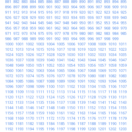
881
882
883
884
885
886
887
888
889
890
891
892
893
894
895
896
897
898
899
900
901
902
903
904
905
906
907
908
909
910
911
912
913
914
915
916
917
918
919
920
921
922
923
924
925
926
927
928
929
930
931
932
933
934
935
936
937
938
939
940
941
942
943
944
945
946
947
948
949
950
951
952
953
954
955
956
957
958
959
960
961
962
963
964
965
966
967
968
969
970
971
972
973
974
975
976
977
978
979
980
981
982
983
984
985
986
987
988
989
990
991
992
993
994
995
996
997
998
999
1000
1001
1002
1003
1004
1005
1006
1007
1008
1009
1010
1011
1012
1013
1014
1015
1016
1017
1018
1019
1020
1021
1022
1023
1024
1025
1026
1027
1028
1029
1030
1031
1032
1033
1034
1035
1036
1037
1038
1039
1040
1041
1042
1043
1044
1045
1046
1047
1048
1049
1050
1051
1052
1053
1054
1055
1056
1057
1058
1059
1060
1061
1062
1063
1064
1065
1066
1067
1068
1069
1070
1071
1072
1073
1074
1075
1076
1077
1078
1079
1080
1081
1082
1083
1084
1085
1086
1087
1088
1089
1090
1091
1092
1093
1094
1095
1096
1097
1098
1099
1100
1101
1102
1103
1104
1105
1106
1107
1108
1109
1110
1111
1112
1113
1114
1115
1116
1117
1118
1119
1120
1121
1122
1123
1124
1125
1126
1127
1128
1129
1130
1131
1132
1133
1134
1135
1136
1137
1138
1139
1140
1141
1142
1143
1144
1145
1146
1147
1148
1149
1150
1151
1152
1153
1154
1155
1156
1157
1158
1159
1160
1161
1162
1163
1164
1165
1166
1167
1168
1169
1170
1171
1172
1173
1174
1175
1176
1177
1178
1179
1180
1181
1182
1183
1184
1185
1186
1187
1188
1189
1190
1191
1192
1193
1194
1195
1196
1197
1198
1199
1200
1201
1202
1203