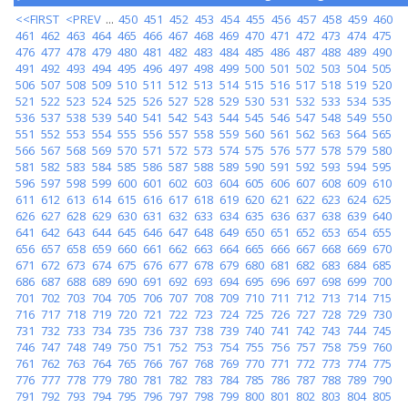
<<FIRST
<PREV
...
450
451
452
453
454
455
456
457
458
459
460
461
462
463
464
465
466
467
468
469
470
471
472
473
474
475
476
477
478
479
480
481
482
483
484
485
486
487
488
489
490
491
492
493
494
495
496
497
498
499
500
501
502
503
504
505
506
507
508
509
510
511
512
513
514
515
516
517
518
519
520
521
522
523
524
525
526
527
528
529
530
531
532
533
534
535
536
537
538
539
540
541
542
543
544
545
546
547
548
549
550
551
552
553
554
555
556
557
558
559
560
561
562
563
564
565
566
567
568
569
570
571
572
573
574
575
576
577
578
579
580
581
582
583
584
585
586
587
588
589
590
591
592
593
594
595
596
597
598
599
600
601
602
603
604
605
606
607
608
609
610
611
612
613
614
615
616
617
618
619
620
621
622
623
624
625
626
627
628
629
630
631
632
633
634
635
636
637
638
639
640
641
642
643
644
645
646
647
648
649
650
651
652
653
654
655
656
657
658
659
660
661
662
663
664
665
666
667
668
669
670
671
672
673
674
675
676
677
678
679
680
681
682
683
684
685
686
687
688
689
690
691
692
693
694
695
696
697
698
699
700
701
702
703
704
705
706
707
708
709
710
711
712
713
714
715
716
717
718
719
720
721
722
723
724
725
726
727
728
729
730
731
732
733
734
735
736
737
738
739
740
741
742
743
744
745
746
747
748
749
750
751
752
753
754
755
756
757
758
759
760
761
762
763
764
765
766
767
768
769
770
771
772
773
774
775
776
777
778
779
780
781
782
783
784
785
786
787
788
789
790
791
792
793
794
795
796
797
798
799
800
801
802
803
804
805