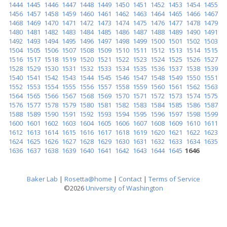
1444
1445
1446
1447
1448
1449
1450
1451
1452
1453
1454
1455
1456
1457
1458
1459
1460
1461
1462
1463
1464
1465
1466
1467
1468
1469
1470
1471
1472
1473
1474
1475
1476
1477
1478
1479
1480
1481
1482
1483
1484
1485
1486
1487
1488
1489
1490
1491
1492
1493
1494
1495
1496
1497
1498
1499
1500
1501
1502
1503
1504
1505
1506
1507
1508
1509
1510
1511
1512
1513
1514
1515
1516
1517
1518
1519
1520
1521
1522
1523
1524
1525
1526
1527
1528
1529
1530
1531
1532
1533
1534
1535
1536
1537
1538
1539
1540
1541
1542
1543
1544
1545
1546
1547
1548
1549
1550
1551
1552
1553
1554
1555
1556
1557
1558
1559
1560
1561
1562
1563
1564
1565
1566
1567
1568
1569
1570
1571
1572
1573
1574
1575
1576
1577
1578
1579
1580
1581
1582
1583
1584
1585
1586
1587
1588
1589
1590
1591
1592
1593
1594
1595
1596
1597
1598
1599
1600
1601
1602
1603
1604
1605
1606
1607
1608
1609
1610
1611
1612
1613
1614
1615
1616
1617
1618
1619
1620
1621
1622
1623
1624
1625
1626
1627
1628
1629
1630
1631
1632
1633
1634
1635
1636
1637
1638
1639
1640
1641
1642
1643
1644
1645
1646
Baker Lab
|
Rosetta@home
|
Contact
|
Terms of Service
©2026
University of Washington