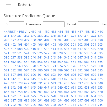
Robetta
Structure Prediction Queue
ID:
Username:
Target:
Seq
<<FIRST
<PREV
...
450
451
452
453
454
455
456
457
458
459
460
461
462
463
464
465
466
467
468
469
470
471
472
473
474
475
476
477
478
479
480
481
482
483
484
485
486
487
488
489
490
491
492
493
494
495
496
497
498
499
500
501
502
503
504
505
506
507
508
509
510
511
512
513
514
515
516
517
518
519
520
521
522
523
524
525
526
527
528
529
530
531
532
533
534
535
536
537
538
539
540
541
542
543
544
545
546
547
548
549
550
551
552
553
554
555
556
557
558
559
560
561
562
563
564
565
566
567
568
569
570
571
572
573
574
575
576
577
578
579
580
581
582
583
584
585
586
587
588
589
590
591
592
593
594
595
596
597
598
599
600
601
602
603
604
605
606
607
608
609
610
611
612
613
614
615
616
617
618
619
620
621
622
623
624
625
626
627
628
629
630
631
632
633
634
635
636
637
638
639
640
641
642
643
644
645
646
647
648
649
650
651
652
653
654
655
656
657
658
659
660
661
662
663
664
665
666
667
668
669
670
671
672
673
674
675
676
677
678
679
680
681
682
683
684
685
686
687
688
689
690
691
692
693
694
695
696
697
698
699
700
701
702
703
704
705
706
707
708
709
710
711
712
713
714
715