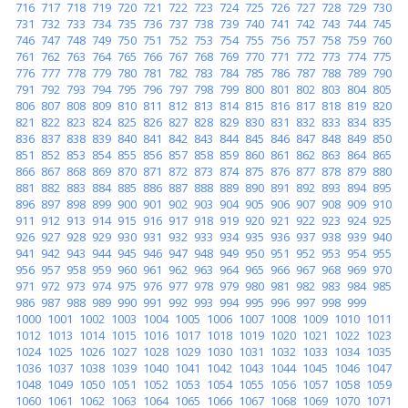
716
717
718
719
720
721
722
723
724
725
726
727
728
729
730
731
732
733
734
735
736
737
738
739
740
741
742
743
744
745
746
747
748
749
750
751
752
753
754
755
756
757
758
759
760
761
762
763
764
765
766
767
768
769
770
771
772
773
774
775
776
777
778
779
780
781
782
783
784
785
786
787
788
789
790
791
792
793
794
795
796
797
798
799
800
801
802
803
804
805
806
807
808
809
810
811
812
813
814
815
816
817
818
819
820
821
822
823
824
825
826
827
828
829
830
831
832
833
834
835
836
837
838
839
840
841
842
843
844
845
846
847
848
849
850
851
852
853
854
855
856
857
858
859
860
861
862
863
864
865
866
867
868
869
870
871
872
873
874
875
876
877
878
879
880
881
882
883
884
885
886
887
888
889
890
891
892
893
894
895
896
897
898
899
900
901
902
903
904
905
906
907
908
909
910
911
912
913
914
915
916
917
918
919
920
921
922
923
924
925
926
927
928
929
930
931
932
933
934
935
936
937
938
939
940
941
942
943
944
945
946
947
948
949
950
951
952
953
954
955
956
957
958
959
960
961
962
963
964
965
966
967
968
969
970
971
972
973
974
975
976
977
978
979
980
981
982
983
984
985
986
987
988
989
990
991
992
993
994
995
996
997
998
999
1000
1001
1002
1003
1004
1005
1006
1007
1008
1009
1010
1011
1012
1013
1014
1015
1016
1017
1018
1019
1020
1021
1022
1023
1024
1025
1026
1027
1028
1029
1030
1031
1032
1033
1034
1035
1036
1037
1038
1039
1040
1041
1042
1043
1044
1045
1046
1047
1048
1049
1050
1051
1052
1053
1054
1055
1056
1057
1058
1059
1060
1061
1062
1063
1064
1065
1066
1067
1068
1069
1070
1071