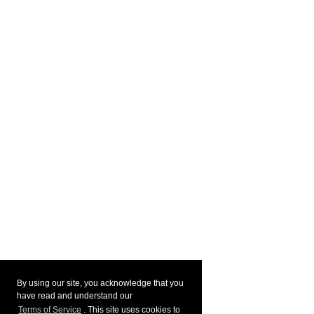
By using our site, you acknowledge that you
have read and understand our
Terms of Service
. This site uses cookies to