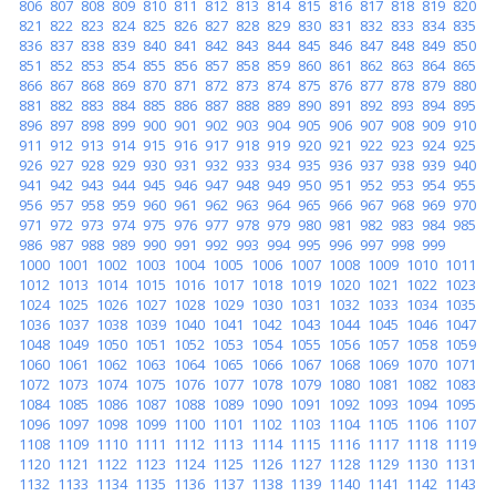
806
807
808
809
810
811
812
813
814
815
816
817
818
819
820
821
822
823
824
825
826
827
828
829
830
831
832
833
834
835
836
837
838
839
840
841
842
843
844
845
846
847
848
849
850
851
852
853
854
855
856
857
858
859
860
861
862
863
864
865
866
867
868
869
870
871
872
873
874
875
876
877
878
879
880
881
882
883
884
885
886
887
888
889
890
891
892
893
894
895
896
897
898
899
900
901
902
903
904
905
906
907
908
909
910
911
912
913
914
915
916
917
918
919
920
921
922
923
924
925
926
927
928
929
930
931
932
933
934
935
936
937
938
939
940
941
942
943
944
945
946
947
948
949
950
951
952
953
954
955
956
957
958
959
960
961
962
963
964
965
966
967
968
969
970
971
972
973
974
975
976
977
978
979
980
981
982
983
984
985
986
987
988
989
990
991
992
993
994
995
996
997
998
999
1000
1001
1002
1003
1004
1005
1006
1007
1008
1009
1010
1011
1012
1013
1014
1015
1016
1017
1018
1019
1020
1021
1022
1023
1024
1025
1026
1027
1028
1029
1030
1031
1032
1033
1034
1035
1036
1037
1038
1039
1040
1041
1042
1043
1044
1045
1046
1047
1048
1049
1050
1051
1052
1053
1054
1055
1056
1057
1058
1059
1060
1061
1062
1063
1064
1065
1066
1067
1068
1069
1070
1071
1072
1073
1074
1075
1076
1077
1078
1079
1080
1081
1082
1083
1084
1085
1086
1087
1088
1089
1090
1091
1092
1093
1094
1095
1096
1097
1098
1099
1100
1101
1102
1103
1104
1105
1106
1107
1108
1109
1110
1111
1112
1113
1114
1115
1116
1117
1118
1119
1120
1121
1122
1123
1124
1125
1126
1127
1128
1129
1130
1131
1132
1133
1134
1135
1136
1137
1138
1139
1140
1141
1142
1143