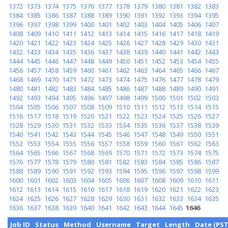
1372
1373
1374
1375
1376
1377
1378
1379
1380
1381
1382
1383
1384
1385
1386
1387
1388
1389
1390
1391
1392
1393
1394
1395
1396
1397
1398
1399
1400
1401
1402
1403
1404
1405
1406
1407
1408
1409
1410
1411
1412
1413
1414
1415
1416
1417
1418
1419
1420
1421
1422
1423
1424
1425
1426
1427
1428
1429
1430
1431
1432
1433
1434
1435
1436
1437
1438
1439
1440
1441
1442
1443
1444
1445
1446
1447
1448
1449
1450
1451
1452
1453
1454
1455
1456
1457
1458
1459
1460
1461
1462
1463
1464
1465
1466
1467
1468
1469
1470
1471
1472
1473
1474
1475
1476
1477
1478
1479
1480
1481
1482
1483
1484
1485
1486
1487
1488
1489
1490
1491
1492
1493
1494
1495
1496
1497
1498
1499
1500
1501
1502
1503
1504
1505
1506
1507
1508
1509
1510
1511
1512
1513
1514
1515
1516
1517
1518
1519
1520
1521
1522
1523
1524
1525
1526
1527
1528
1529
1530
1531
1532
1533
1534
1535
1536
1537
1538
1539
1540
1541
1542
1543
1544
1545
1546
1547
1548
1549
1550
1551
1552
1553
1554
1555
1556
1557
1558
1559
1560
1561
1562
1563
1564
1565
1566
1567
1568
1569
1570
1571
1572
1573
1574
1575
1576
1577
1578
1579
1580
1581
1582
1583
1584
1585
1586
1587
1588
1589
1590
1591
1592
1593
1594
1595
1596
1597
1598
1599
1600
1601
1602
1603
1604
1605
1606
1607
1608
1609
1610
1611
1612
1613
1614
1615
1616
1617
1618
1619
1620
1621
1622
1623
1624
1625
1626
1627
1628
1629
1630
1631
1632
1633
1634
1635
1636
1637
1638
1639
1640
1641
1642
1643
1644
1645
1646
Job ID
Status
Method
Username
Target
Length
Date (PST