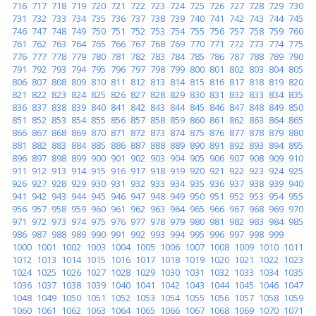
716
717
718
719
720
721
722
723
724
725
726
727
728
729
730
731
732
733
734
735
736
737
738
739
740
741
742
743
744
745
746
747
748
749
750
751
752
753
754
755
756
757
758
759
760
761
762
763
764
765
766
767
768
769
770
771
772
773
774
775
776
777
778
779
780
781
782
783
784
785
786
787
788
789
790
791
792
793
794
795
796
797
798
799
800
801
802
803
804
805
806
807
808
809
810
811
812
813
814
815
816
817
818
819
820
821
822
823
824
825
826
827
828
829
830
831
832
833
834
835
836
837
838
839
840
841
842
843
844
845
846
847
848
849
850
851
852
853
854
855
856
857
858
859
860
861
862
863
864
865
866
867
868
869
870
871
872
873
874
875
876
877
878
879
880
881
882
883
884
885
886
887
888
889
890
891
892
893
894
895
896
897
898
899
900
901
902
903
904
905
906
907
908
909
910
911
912
913
914
915
916
917
918
919
920
921
922
923
924
925
926
927
928
929
930
931
932
933
934
935
936
937
938
939
940
941
942
943
944
945
946
947
948
949
950
951
952
953
954
955
956
957
958
959
960
961
962
963
964
965
966
967
968
969
970
971
972
973
974
975
976
977
978
979
980
981
982
983
984
985
986
987
988
989
990
991
992
993
994
995
996
997
998
999
1000
1001
1002
1003
1004
1005
1006
1007
1008
1009
1010
1011
1012
1013
1014
1015
1016
1017
1018
1019
1020
1021
1022
1023
1024
1025
1026
1027
1028
1029
1030
1031
1032
1033
1034
1035
1036
1037
1038
1039
1040
1041
1042
1043
1044
1045
1046
1047
1048
1049
1050
1051
1052
1053
1054
1055
1056
1057
1058
1059
1060
1061
1062
1063
1064
1065
1066
1067
1068
1069
1070
1071