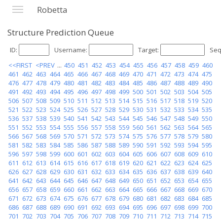
Robetta
Structure Prediction Queue
ID:
Username:
Target:
Seq
<<FIRST
<PREV
...
450
451
452
453
454
455
456
457
458
459
460
461
462
463
464
465
466
467
468
469
470
471
472
473
474
475
476
477
478
479
480
481
482
483
484
485
486
487
488
489
490
491
492
493
494
495
496
497
498
499
500
501
502
503
504
505
506
507
508
509
510
511
512
513
514
515
516
517
518
519
520
521
522
523
524
525
526
527
528
529
530
531
532
533
534
535
536
537
538
539
540
541
542
543
544
545
546
547
548
549
550
551
552
553
554
555
556
557
558
559
560
561
562
563
564
565
566
567
568
569
570
571
572
573
574
575
576
577
578
579
580
581
582
583
584
585
586
587
588
589
590
591
592
593
594
595
596
597
598
599
600
601
602
603
604
605
606
607
608
609
610
611
612
613
614
615
616
617
618
619
620
621
622
623
624
625
626
627
628
629
630
631
632
633
634
635
636
637
638
639
640
641
642
643
644
645
646
647
648
649
650
651
652
653
654
655
656
657
658
659
660
661
662
663
664
665
666
667
668
669
670
671
672
673
674
675
676
677
678
679
680
681
682
683
684
685
686
687
688
689
690
691
692
693
694
695
696
697
698
699
700
701
702
703
704
705
706
707
708
709
710
711
712
713
714
715