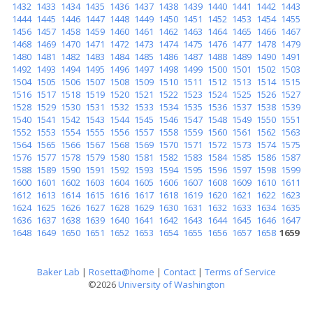
1432
1433
1434
1435
1436
1437
1438
1439
1440
1441
1442
1443
1444
1445
1446
1447
1448
1449
1450
1451
1452
1453
1454
1455
1456
1457
1458
1459
1460
1461
1462
1463
1464
1465
1466
1467
1468
1469
1470
1471
1472
1473
1474
1475
1476
1477
1478
1479
1480
1481
1482
1483
1484
1485
1486
1487
1488
1489
1490
1491
1492
1493
1494
1495
1496
1497
1498
1499
1500
1501
1502
1503
1504
1505
1506
1507
1508
1509
1510
1511
1512
1513
1514
1515
1516
1517
1518
1519
1520
1521
1522
1523
1524
1525
1526
1527
1528
1529
1530
1531
1532
1533
1534
1535
1536
1537
1538
1539
1540
1541
1542
1543
1544
1545
1546
1547
1548
1549
1550
1551
1552
1553
1554
1555
1556
1557
1558
1559
1560
1561
1562
1563
1564
1565
1566
1567
1568
1569
1570
1571
1572
1573
1574
1575
1576
1577
1578
1579
1580
1581
1582
1583
1584
1585
1586
1587
1588
1589
1590
1591
1592
1593
1594
1595
1596
1597
1598
1599
1600
1601
1602
1603
1604
1605
1606
1607
1608
1609
1610
1611
1612
1613
1614
1615
1616
1617
1618
1619
1620
1621
1622
1623
1624
1625
1626
1627
1628
1629
1630
1631
1632
1633
1634
1635
1636
1637
1638
1639
1640
1641
1642
1643
1644
1645
1646
1647
1648
1649
1650
1651
1652
1653
1654
1655
1656
1657
1658
1659
Baker Lab
|
Rosetta@home
|
Contact
|
Terms of Service
©2026
University of Washington