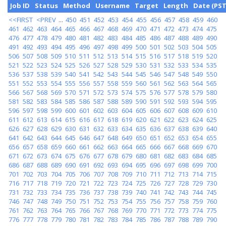
Job ID
Status
Method
Username
Target
Length
Date (PST
<<FIRST
<PREV
...
450
451
452
453
454
455
456
457
458
459
460
461
462
463
464
465
466
467
468
469
470
471
472
473
474
475
476
477
478
479
480
481
482
483
484
485
486
487
488
489
490
491
492
493
494
495
496
497
498
499
500
501
502
503
504
505
506
507
508
509
510
511
512
513
514
515
516
517
518
519
520
521
522
523
524
525
526
527
528
529
530
531
532
533
534
535
536
537
538
539
540
541
542
543
544
545
546
547
548
549
550
551
552
553
554
555
556
557
558
559
560
561
562
563
564
565
566
567
568
569
570
571
572
573
574
575
576
577
578
579
580
581
582
583
584
585
586
587
588
589
590
591
592
593
594
595
596
597
598
599
600
601
602
603
604
605
606
607
608
609
610
611
612
613
614
615
616
617
618
619
620
621
622
623
624
625
626
627
628
629
630
631
632
633
634
635
636
637
638
639
640
641
642
643
644
645
646
647
648
649
650
651
652
653
654
655
656
657
658
659
660
661
662
663
664
665
666
667
668
669
670
671
672
673
674
675
676
677
678
679
680
681
682
683
684
685
686
687
688
689
690
691
692
693
694
695
696
697
698
699
700
701
702
703
704
705
706
707
708
709
710
711
712
713
714
715
716
717
718
719
720
721
722
723
724
725
726
727
728
729
730
731
732
733
734
735
736
737
738
739
740
741
742
743
744
745
746
747
748
749
750
751
752
753
754
755
756
757
758
759
760
761
762
763
764
765
766
767
768
769
770
771
772
773
774
775
776
777
778
779
780
781
782
783
784
785
786
787
788
789
790