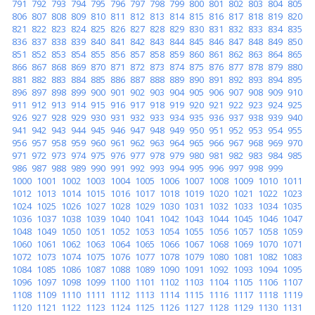
791
792
793
794
795
796
797
798
799
800
801
802
803
804
805
806
807
808
809
810
811
812
813
814
815
816
817
818
819
820
821
822
823
824
825
826
827
828
829
830
831
832
833
834
835
836
837
838
839
840
841
842
843
844
845
846
847
848
849
850
851
852
853
854
855
856
857
858
859
860
861
862
863
864
865
866
867
868
869
870
871
872
873
874
875
876
877
878
879
880
881
882
883
884
885
886
887
888
889
890
891
892
893
894
895
896
897
898
899
900
901
902
903
904
905
906
907
908
909
910
911
912
913
914
915
916
917
918
919
920
921
922
923
924
925
926
927
928
929
930
931
932
933
934
935
936
937
938
939
940
941
942
943
944
945
946
947
948
949
950
951
952
953
954
955
956
957
958
959
960
961
962
963
964
965
966
967
968
969
970
971
972
973
974
975
976
977
978
979
980
981
982
983
984
985
986
987
988
989
990
991
992
993
994
995
996
997
998
999
1000
1001
1002
1003
1004
1005
1006
1007
1008
1009
1010
1011
1012
1013
1014
1015
1016
1017
1018
1019
1020
1021
1022
1023
1024
1025
1026
1027
1028
1029
1030
1031
1032
1033
1034
1035
1036
1037
1038
1039
1040
1041
1042
1043
1044
1045
1046
1047
1048
1049
1050
1051
1052
1053
1054
1055
1056
1057
1058
1059
1060
1061
1062
1063
1064
1065
1066
1067
1068
1069
1070
1071
1072
1073
1074
1075
1076
1077
1078
1079
1080
1081
1082
1083
1084
1085
1086
1087
1088
1089
1090
1091
1092
1093
1094
1095
1096
1097
1098
1099
1100
1101
1102
1103
1104
1105
1106
1107
1108
1109
1110
1111
1112
1113
1114
1115
1116
1117
1118
1119
1120
1121
1122
1123
1124
1125
1126
1127
1128
1129
1130
1131